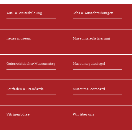
Aus- & Weiterbildung
Jobs & Ausschreibungen
neues museum
Museums­registrierung
Österreichischer Museumstag
Museums­gütesiegel
Leitfäden & Standards
Museums­Scorecard
Vitrinen­bör⁠s⁠e
Wir über uns