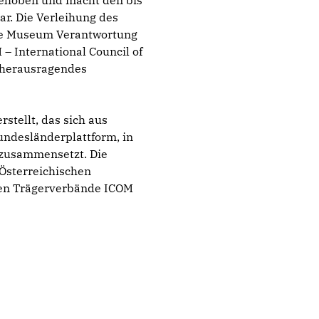
gehoben und macht den bis
r. Die Verleihung des
lige Museum Verantwortung
– International Council of
 herausragendes
tellt, das sich aus
ndesländerplattform, in
, zusammensetzt. Die
Österreichischen
den Trägerverbände ICOM