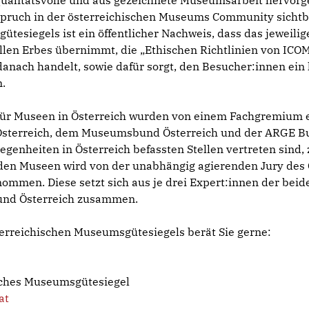
qualitätsvolle und aus gezeichnete Museumsarbeit hervor
spruch in der österreichischen Museums Community sichtba
ütesiegels ist ein öffentlicher Nachweis, dass das jewei
len Erbes übernimmt, die „Ethischen Richtlinien von ICOM 
nach handelt, sowie dafür sorgt, den Besucher:innen ein
.
ür Museen in Österreich wurden von einem Fachgremium ers
Österreich, dem Museumsbund Österreich und der ARGE Bu
genheiten in Österreich befassten Stellen vertreten sind
en Museen wird von der unabhängig agierenden Jury des 
mmen. Diese setzt sich aus je drei Expert:innen der bei
und Österreich zusammen.
terreichischen Museumsgütesiegels berät Sie gerne:
sches Museumsgütesiegel
at