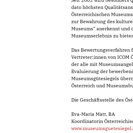
Seit 2002 wird besonders 
dato höchsten Qualitätsan
Österreichischen Museumsg
zur Bewahrung des kulturel
Museums“ anerkennt und da
Museumserlebnis zu bieten
Das Bewertungsverfahren f
Vertreter:innen von ICOM 
der alle mit Museumsangele
Evaluierung der bewerbend
Museumsgütesiegels überno
Österreich und Museumsb
Die Geschäftsstelle des Ös
Eva-Maria Matt, BA
Koordinatorin Österreichi
www.museumsguetesiegel.