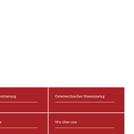
strierung
Österreichischer Museumstag
⁠e
Wir über uns