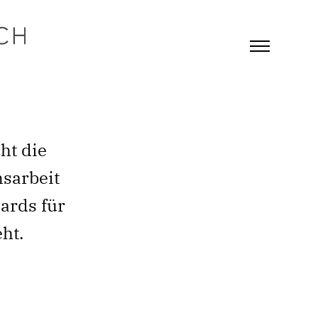
ht die
msarbeit
dards für
ht.