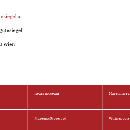
4
siegel.at
gütesiegel
0 Wien
n
neues museum
Museums­regi
Museums­Scorecard
Vitrinen­bör⁠s